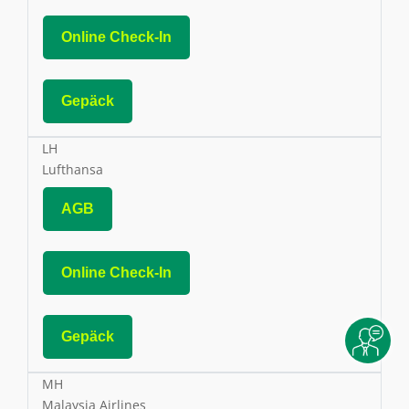
Online Check-In
Gepäck
LH
Lufthansa
AGB
Online Check-In
Gepäck
MH
Malaysia Airlines