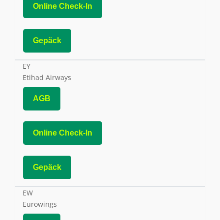
Online Check-In
Gepäck
EY
Etihad Airways
AGB
Online Check-In
Gepäck
EW
Eurowings