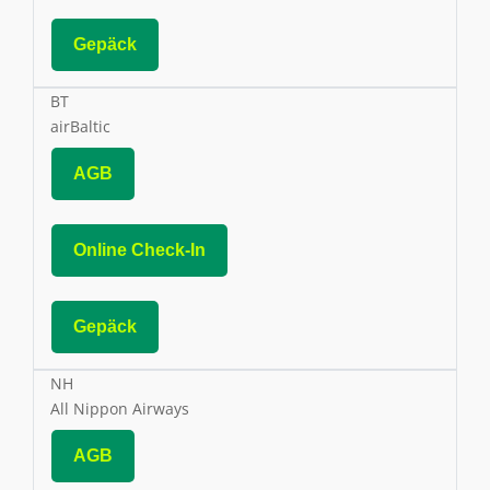
Gepäck
BT
airBaltic
AGB
Online Check-In
Gepäck
NH
All Nippon Airways
AGB