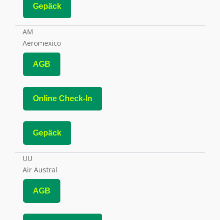
Gepäck
AM
Aeromexico
AGB
Online Check-In
Gepäck
UU
Air Austral
AGB