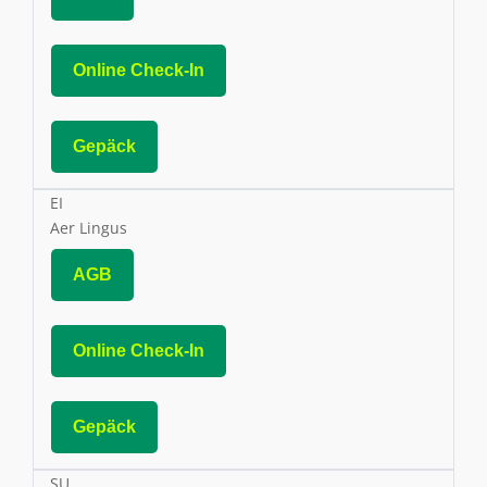
Online Check-In
Gepäck
EI
Aer Lingus
AGB
Online Check-In
Gepäck
SU